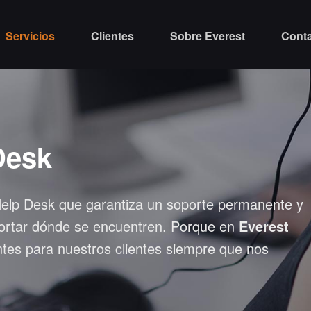
Servicios
Clientes
Sobre Everest
Cont
Desk
Help Desk que garantiza un soporte permanente y
mportar dónde se encuentren. Porque en
Everest
tes para nuestros clientes siempre que nos