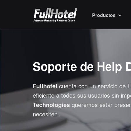
Productos
Soporte de Help 
Fullhotel
cuenta con un servicio de 
eficiente a todos sus usuarios sin i
Technologies
queremos estar presen
necesiten.