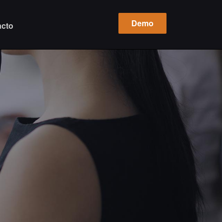
Demo
acto