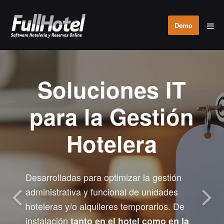
Demo
Soluciones IT
para la Gestión
Hotelera
Desarrolladas para optimizar la gestión
administrativa y funcional de unidades
hoteleras y/o alquileres temporarios. De
instalación
tanto en el hotel como en la