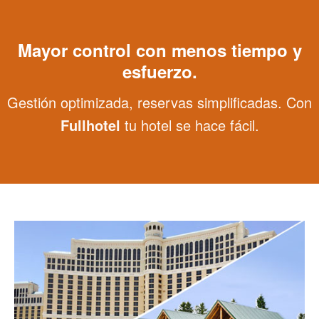
Mayor control con menos tiempo y
esfuerzo.
Gestión optimizada, reservas simplificadas. Con
Fullhotel
tu hotel se hace fácil.